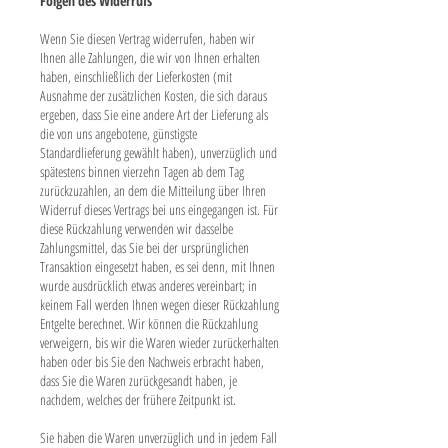
Folgen des Widerrufs
Wenn Sie diesen Vertrag widerrufen, haben wir
Ihnen alle Zahlungen, die wir von Ihnen erhalten
haben, einschließlich der Lieferkosten (mit
Ausnahme der zusätzlichen Kosten, die sich daraus
ergeben, dass Sie eine andere Art der Lieferung als
die von uns angebotene, günstigste
Standardlieferung gewählt haben), unverzüglich und
spätestens binnen vierzehn Tagen ab dem Tag
zurückzuzahlen, an dem die Mitteilung über Ihren
Widerruf dieses Vertrags bei uns eingegangen ist. Für
diese Rückzahlung verwenden wir dasselbe
Zahlungsmittel, das Sie bei der ursprünglichen
Transaktion eingesetzt haben, es sei denn, mit Ihnen
wurde ausdrücklich etwas anderes vereinbart; in
keinem Fall werden Ihnen wegen dieser Rückzahlung
Entgelte berechnet. Wir können die Rückzahlung
verweigern, bis wir die Waren wieder zurückerhalten
haben oder bis Sie den Nachweis erbracht haben,
dass Sie die Waren zurückgesandt haben, je
nachdem, welches der frühere Zeitpunkt ist.
Sie haben die Waren unverzüglich und in jedem Fall