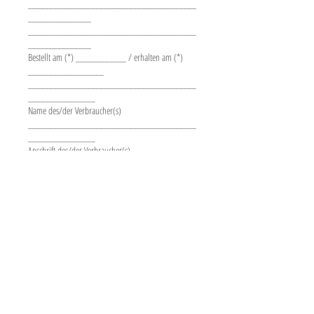
________________________________________
_______________
________________________________________
_______________
Bestellt am (*) ____________ / erhalten am (*)
__________________
________________________________________
________________
Name des/der Verbraucher(s)
________________________________________
________________
Anschrift des/der Verbraucher(s)
________________________________________
________________
Unterschrift des/der Verbraucher(s) (nur bei
Mitteilung auf Papier)
_________________________
Datum
(*) Unzutreffendes streichen