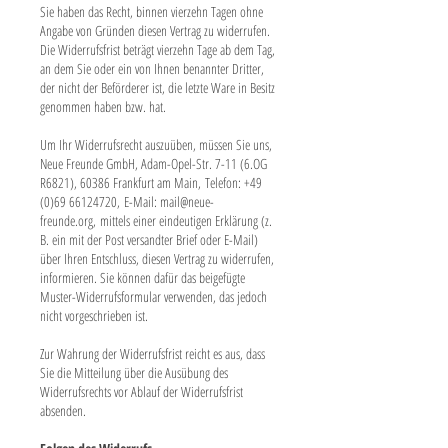
Sie haben das Recht, binnen vierzehn Tagen ohne
Angabe von Gründen diesen Vertrag zu widerrufen.
Die Widerrufsfrist beträgt vierzehn Tage ab dem Tag,
an dem Sie oder ein von Ihnen benannter Dritter,
der nicht der Beförderer ist, die letzte Ware in Besitz
genommen haben bzw. hat.
Um Ihr Widerrufsrecht auszuüben, müssen Sie uns,
Neue Freunde GmbH, Adam-Opel-Str. 7-11 (6.OG
R6821), 60386 Frankfurt am Main,
Telefon:
+49
(0)69 66124720
, E-Mail:
mail@neue-
freunde.org
, mittels einer eindeutigen Erklärung (z.
B. ein mit der Post versandter Brief oder E-Mail)
über Ihren Entschluss, diesen Vertrag zu widerrufen,
informieren. Sie können dafür das beigefügte
Muster-Widerrufsformular verwenden, das jedoch
nicht vorgeschrieben ist.
Zur Wahrung der Widerrufsfrist reicht es aus, dass
Sie die Mitteilung über die Ausübung des
Widerrufsrechts vor Ablauf der Widerrufsfrist
absenden.