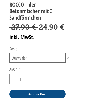
ROCCO - der
Betonmischer mit 3
Sandförmchen
Standardpreis
Sale-
 27,90 € 
24,90 €
Preis
inkl. MwSt.
Rocco
*
Anzahl
*
Add to Cart