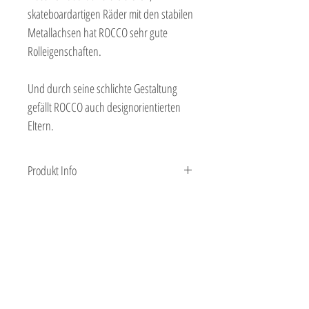
skateboardartigen Räder mit den stabilen
Metallachsen hat ROCCO sehr gute
Rolleigenschaften.
Und durch seine schlichte Gestaltung
gefällt ROCCO auch designorientierten
Eltern.
Produkt Info
ROCCO hat die Maße: 295 x 130 x 147 mm
(LxBxH) und wiegt ca. 550gr.
Copyright: Neue Freunde 2020
SHOPBETREIBER
NEUE FREUNDE