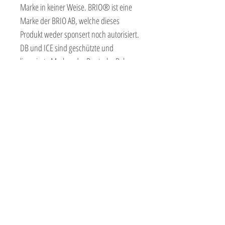
Marke in keiner Weise. BRIO® ist eine
Marke der BRIO AB, welche dieses
Produkt weder sponsert noch autorisiert.
DB und ICE sind geschützte und
lizensierte Marken der Deutsche Bahn
AG, die deren Nutzung durch NEUE
FREUNDE autorisiert hat.
Ein YouTube Film über den NOPPI Zug
SHOPBETREIBER
NEUE FREUNDE
Adam-Opel-Str. 7-11