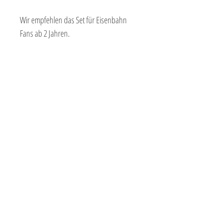
Wir empfehlen das Set für Eisenbahn
Fans ab 2 Jahren.
SHOPBETREIBER
NEUE FREUNDE
Adam-Opel-Str. 7-11
60386 Frankfurt
069 - 66 12 47 20
mail@neue-freunde.org
DESIGNSTUDIO